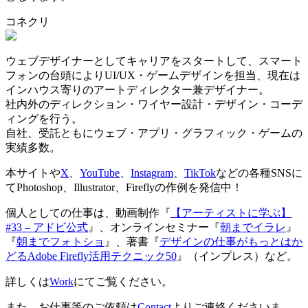
コネクリ
ウェブデザイナーとしてキャリアをスタートして、スマート
フォンの台頭によりUI/UX・ゲームデザインを担当、現在は
インハウス寄りのアートディレクター兼デザイナー。
社内外のディレクション・ワイヤー設計・デザイン・コーデ
ィングを行う。
自社、受託ともにウェブ・アプリ・グラフィック・ゲームの
実績多数。
本サイトや
X
、
YouTube
、
Instagram
、
TikTok
などの各種SNSに
てPhotoshop、Illustrator、Fireflyの作例を発信中！
個人としての仕事は、動画制作『
【アーティストに学ぶ】
#33 – アドビ公式
』、オンラインセミナー『
朝までイラレ
』
『
朝までフォトショ
』、著書『
デザインの仕事がもっとはか
どるAdobe Firefly活用テクニック50
』（インプレス）など。
詳しくは
Work
にてご覧ください。
また、お仕事等のご依頼は
Contact
よりご連絡くださいま