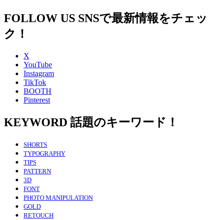
FOLLOW US
SNSで最新情報をチェッ
ク！
X
YouTube
Instagram
TikTok
BOOTH
Pinterest
KEYWORD
話題のキーワード！
SHORTS
TYPOGRAPHY
TIPS
PATTERN
3D
FONT
PHOTO MANIPULATION
GOLD
RETOUCH