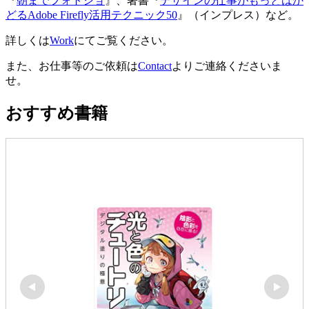
『
朝までフォトショ
』、著書『
デザインの仕事がもっとはか
どるAdobe Firefly活用テクニック50
』（インプレス）など。
詳しくは
Work
にてご覧ください。
また、お仕事等のご依頼は
Contact
よりご連絡くださいま
せ。
おすすめ書籍