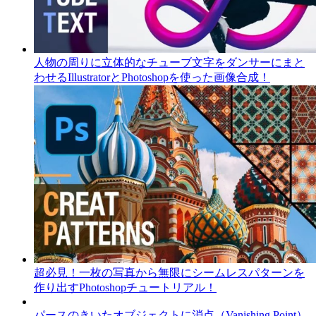
人物の周りに立体的なチューブ文字をダンサーにまと
わせるIllustratorとPhotoshopを使った画像合成！
超必見！一枚の写真から無限にシームレスパターンを
作り出すPhotoshopチュートリアル！
パースのきいたオブジェクトに消点（Vanishing Point）