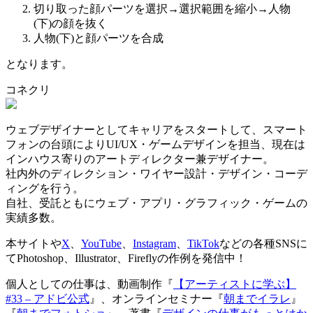
切り取った顔パーツを選択→選択範囲を縮小→人物
(下)の顔を抜く
人物(下)と顔パーツを合成
となります。
コネクリ
ウェブデザイナーとしてキャリアをスタートして、スマート
フォンの台頭によりUI/UX・ゲームデザインを担当、現在は
インハウス寄りのアートディレクター兼デザイナー。
社内外のディレクション・ワイヤー設計・デザイン・コーデ
ィングを行う。
自社、受託ともにウェブ・アプリ・グラフィック・ゲームの
実績多数。
本サイトや
X
、
YouTube
、
Instagram
、
TikTok
などの各種SNSに
てPhotoshop、Illustrator、Fireflyの作例を発信中！
個人としての仕事は、動画制作『
【アーティストに学ぶ】
#33 – アドビ公式
』、オンラインセミナー『
朝までイラレ
』