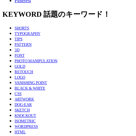
Pinterest
KEYWORD
話題のキーワード！
SHORTS
TYPOGRAPHY
TIPS
PATTERN
3D
FONT
PHOTO MANIPULATION
GOLD
RETOUCH
LOGO
VANISHING POINT
BLACK & WHITE
CSS
ARTWORK
DOG-EAR
SKETCH
KNOCKOUT
ISOMETRIC
WORDPRESS
HTML