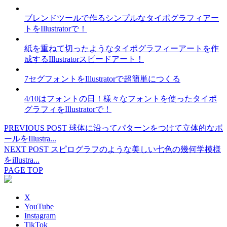
ブレンドツールで作るシンプルなタイポグラフィアー
トをIllustratorで！
紙を重ねて切ったようなタイポグラフィーアートを作
成するIllustratorスピードアート！
7セグフォントをIllustratorで超簡単につくる
4/10はフォントの日！様々なフォントを使ったタイポ
グラフィをIllustratorで！
PREVIOUS POST
球体に沿ってパターンをつけて立体的なボ
ールをIllustra...
NEXT POST
スピログラフのような美しい七色の幾何学模様
をillustra...
PAGE TOP
X
YouTube
Instagram
TikTok