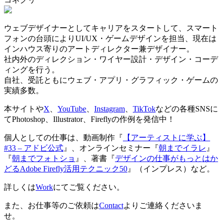
ウェブデザイナーとしてキャリアをスタートして、スマート
フォンの台頭によりUI/UX・ゲームデザインを担当、現在は
インハウス寄りのアートディレクター兼デザイナー。
社内外のディレクション・ワイヤー設計・デザイン・コーデ
ィングを行う。
自社、受託ともにウェブ・アプリ・グラフィック・ゲームの
実績多数。
本サイトや
X
、
YouTube
、
Instagram
、
TikTok
などの各種SNSに
てPhotoshop、Illustrator、Fireflyの作例を発信中！
個人としての仕事は、動画制作『
【アーティストに学ぶ】
#33 – アドビ公式
』、オンラインセミナー『
朝までイラレ
』
『
朝までフォトショ
』、著書『
デザインの仕事がもっとはか
どるAdobe Firefly活用テクニック50
』（インプレス）など。
詳しくは
Work
にてご覧ください。
また、お仕事等のご依頼は
Contact
よりご連絡くださいま
せ。