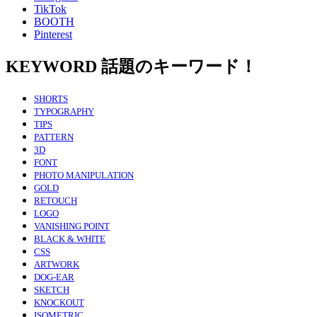
TikTok
BOOTH
Pinterest
KEYWORD
話題のキーワード！
SHORTS
TYPOGRAPHY
TIPS
PATTERN
3D
FONT
PHOTO MANIPULATION
GOLD
RETOUCH
LOGO
VANISHING POINT
BLACK & WHITE
CSS
ARTWORK
DOG-EAR
SKETCH
KNOCKOUT
ISOMETRIC