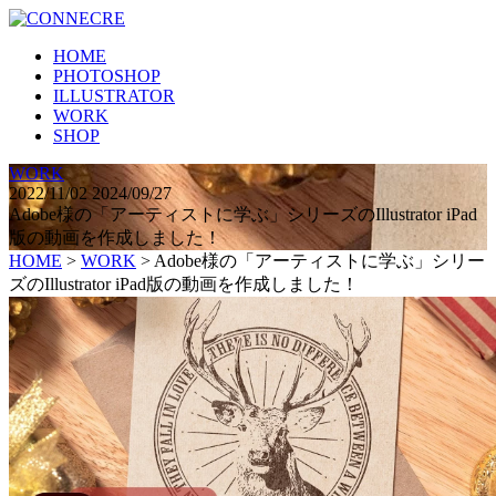
HOME
PHOTOSHOP
ILLUSTRATOR
WORK
SHOP
WORK
2022/11/02
2024/09/27
Adobe様の「アーティストに学ぶ」シリーズのIllustrator iPad
版の動画を作成しました！
HOME
>
WORK
>
Adobe様の「アーティストに学ぶ」シリー
ズのIllustrator iPad版の動画を作成しました！