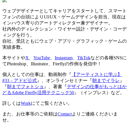
ウェブデザイナーとしてキャリアをスタートして、スマート
フォンの台頭によりUI/UX・ゲームデザインを担当、現在は
インハウス寄りのアートディレクター兼デザイナー。
社内外のディレクション・ワイヤー設計・デザイン・コーデ
ィングを行う。
自社、受託ともにウェブ・アプリ・グラフィック・ゲームの
実績多数。
本サイトや
X
、
YouTube
、
Instagram
、
TikTok
などの各種SNSに
てPhotoshop、Illustrator、Fireflyの作例を発信中！
個人としての仕事は、動画制作『
【アーティストに学ぶ】
#33 – アドビ公式
』、オンラインセミナー『
朝までイラレ
』
『
朝までフォトショ
』、著書『
デザインの仕事がもっとはか
どるAdobe Firefly活用テクニック50
』（インプレス）など。
詳しくは
Work
にてご覧ください。
また、お仕事等のご依頼は
Contact
よりご連絡くださいま
せ。