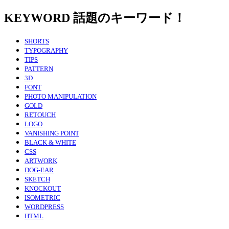
KEYWORD
話題のキーワード！
SHORTS
TYPOGRAPHY
TIPS
PATTERN
3D
FONT
PHOTO MANIPULATION
GOLD
RETOUCH
LOGO
VANISHING POINT
BLACK & WHITE
CSS
ARTWORK
DOG-EAR
SKETCH
KNOCKOUT
ISOMETRIC
WORDPRESS
HTML