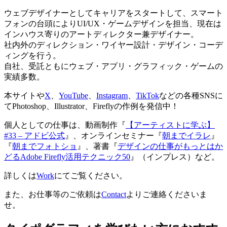
ウェブデザイナーとしてキャリアをスタートして、スマート
フォンの台頭によりUI/UX・ゲームデザインを担当、現在は
インハウス寄りのアートディレクター兼デザイナー。
社内外のディレクション・ワイヤー設計・デザイン・コーデ
ィングを行う。
自社、受託ともにウェブ・アプリ・グラフィック・ゲームの
実績多数。
本サイトや
X
、
YouTube
、
Instagram
、
TikTok
などの各種SNSに
てPhotoshop、Illustrator、Fireflyの作例を発信中！
個人としての仕事は、動画制作『
【アーティストに学ぶ】
#33 – アドビ公式
』、オンラインセミナー『
朝までイラレ
』
『
朝までフォトショ
』、著書『
デザインの仕事がもっとはか
どるAdobe Firefly活用テクニック50
』（インプレス）など。
詳しくは
Work
にてご覧ください。
また、お仕事等のご依頼は
Contact
よりご連絡くださいま
せ。