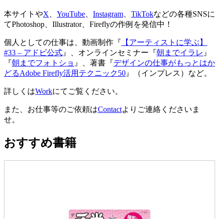
本サイトや
X
、
YouTube
、
Instagram
、
TikTok
などの各種SNSに
てPhotoshop、Illustrator、Fireflyの作例を発信中！
個人としての仕事は、動画制作『
【アーティストに学ぶ】
#33 – アドビ公式
』、オンラインセミナー『
朝までイラレ
』
『
朝までフォトショ
』、著書『
デザインの仕事がもっとはか
どるAdobe Firefly活用テクニック50
』（インプレス）など。
詳しくは
Work
にてご覧ください。
また、お仕事等のご依頼は
Contact
よりご連絡くださいま
せ。
おすすめ書籍