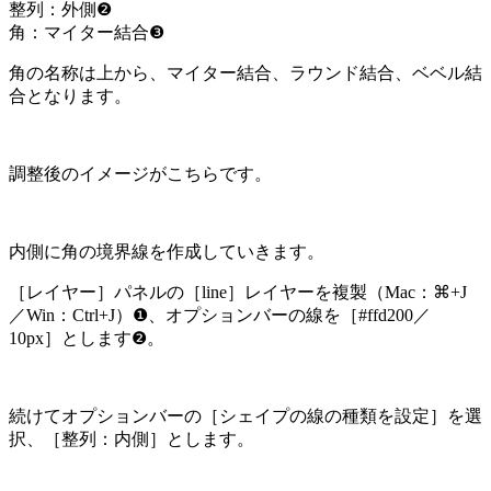
整列：外側❷
角：マイター結合❸
角の名称は上から、マイター結合、ラウンド結合、ベベル結
合となります。
調整後のイメージがこちらです。
内側に角の境界線を作成していきます。
［レイヤー］パネルの［line］レイヤーを複製（Mac：⌘+J
／Win：Ctrl+J）❶、オプションバーの線を［#ffd200／
10px］とします❷。
続けてオプションバーの［シェイプの線の種類を設定］を選
択、［整列：内側］とします。