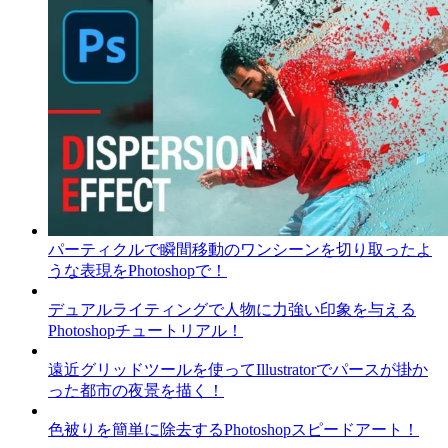
パーティクルで瞬間移動のワンシーンを切り取ったよ
うな表現をPhotoshopで！
デュアルライティングで人物に力強い印象を与える
Photoshopチュートリアル！
遠近グリッドツールを使ってIllustratorでパースが掛か
った都市の夜景を描く！
色被りを簡単に除去するPhotoshopスピードアート！