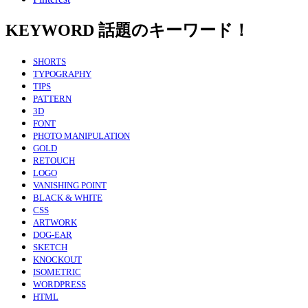
KEYWORD
話題のキーワード！
SHORTS
TYPOGRAPHY
TIPS
PATTERN
3D
FONT
PHOTO MANIPULATION
GOLD
RETOUCH
LOGO
VANISHING POINT
BLACK & WHITE
CSS
ARTWORK
DOG-EAR
SKETCH
KNOCKOUT
ISOMETRIC
WORDPRESS
HTML