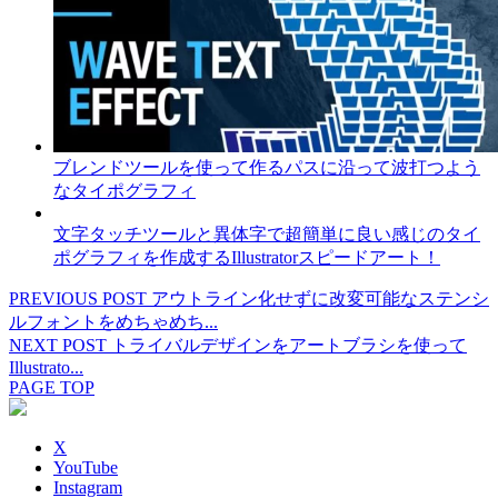
ブレンドツールを使って作るパスに沿って波打つよう
なタイポグラフィ
文字タッチツールと異体字で超簡単に良い感じのタイ
ポグラフィを作成するIllustratorスピードアート！
PREVIOUS POST
アウトライン化せずに改変可能なステンシ
ルフォントをめちゃめち...
NEXT POST
トライバルデザインをアートブラシを使って
Illustrato...
PAGE TOP
X
YouTube
Instagram