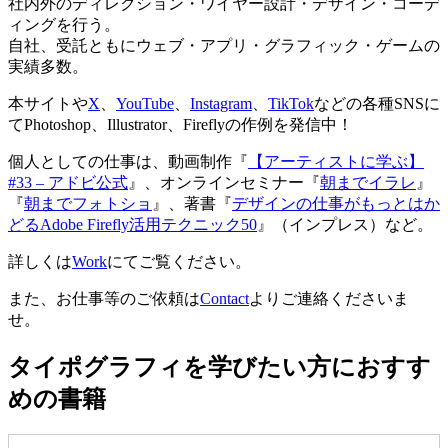
社内外のディレクション・ワイヤー設計・デザイン・コーデ
ィングを行う。
自社、受託ともにウェブ・アプリ・グラフィック・ゲームの
実績多数。
本サイトや
X
、
YouTube
、
Instagram
、
TikTok
などの各種SNSに
てPhotoshop、Illustrator、Fireflyの作例を発信中！
個人としての仕事は、動画制作『
【アーティストに学ぶ】
#33 – アドビ公式
』、オンラインセミナー『
朝までイラレ
』
『
朝までフォトショ
』、著書『
デザインの仕事がもっとはか
どるAdobe Firefly活用テクニック50
』（インプレス）など。
詳しくは
Work
にてご覧ください。
また、お仕事等のご依頼は
Contact
よりご連絡くださいま
せ。
タイポグラフィを学びたい方におすす
めの書籍