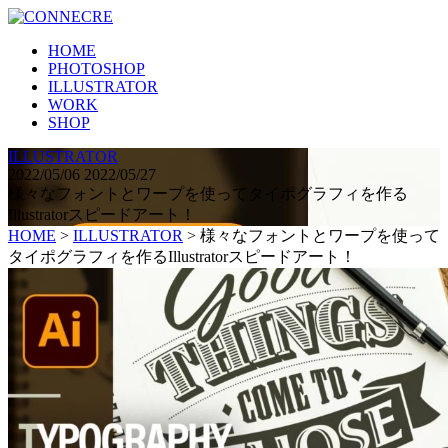
HOME
PHOTOSHOP
ILLUSTRATOR
WORK
SHOP
ILLUSTRATOR
2022/05/06
2022/05/27
様々なフォントとワープを使ってタイポグラフィを作る
Illustratorスピードアート！
HOME
>
ILLUSTRATOR
>
様々なフォントとワープを使って
タイポグラフィを作るIllustratorスピードアート！