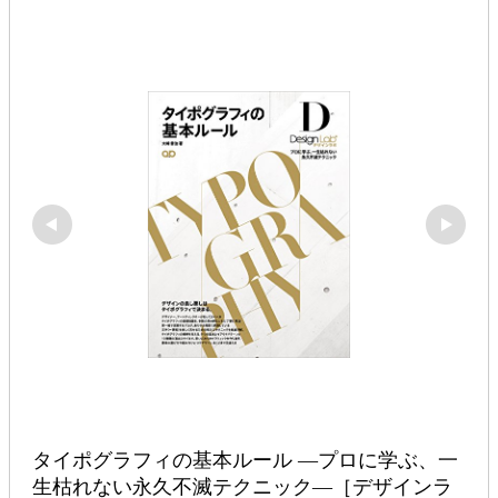
タイポグラフィの基本ルール ―プロに学ぶ、一
生枯れない永久不滅テクニック―［デザインラ