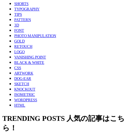
SHORTS
TYPOGRAPHY
TIPS
PATTERN
3D
FONT
PHOTO MANIPULATION
GOLD
RETOUCH
LOGO
VANISHING POINT
BLACK & WHITE
CSS
ARTWORK
DOG-EAR
SKETCH
KNOCKOUT
ISOMETRIC
WORDPRESS
HTML
TRENDING POSTS
人気の記事はこち
ら！